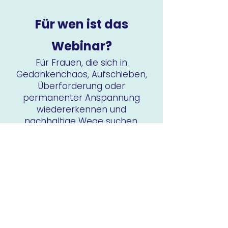
Für wen ist das
Webinar?
​Für Frauen, die sich in
Gedankenchaos, Aufschieben,
Überforderung oder
permanenter Anspannung
wiedererkennen und
nachhaltige Wege suchen,
sich selbst besser zu
verstehen und ihren Alltag
leichter zu gestalten.
Sonntag,
26.07.2026
| 10:00 Uhr